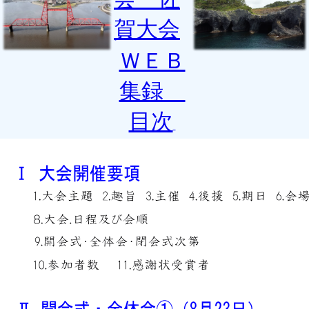
賀大会
ＷＥＢ
集録
目次