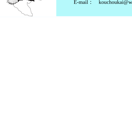
E-mail： kouchoukai@wing.