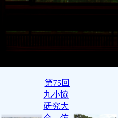
第75回
九小協
研究大
会 佐